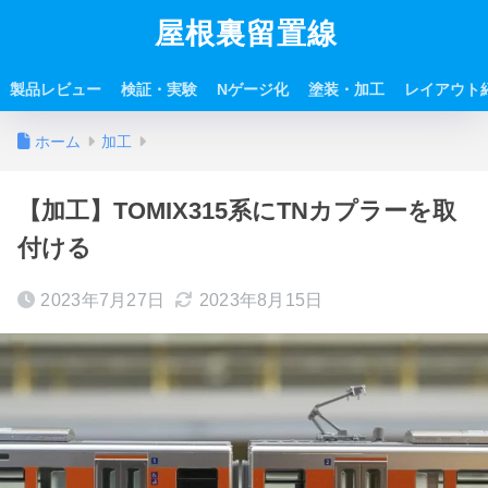
屋根裏留置線
製品レビュー
検証・実験
Nゲージ化
塗装・加工
レイアウト
ホーム
加工
【加工】TOMIX315系にTNカプラーを取
付ける
2023年7月27日
2023年8月15日