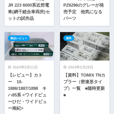
JR 223 6000系近郊電
PZ6296のグレーが発
車(網干総合車両所)セ
売予定 他気になる
ットの試作品
パーツ
製品レビュー
資料
2024年3月11日
2024年2月29日
【レビュー】カト
【資料】TOMIX TNカ
ー 10-
プラー（密連形タイ
1886/1887/1898 キ
プ）一覧 ■随時更新
ハ85系 <ワイドビュ
■
ーひだ・ワイドビュ
ー南紀>