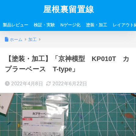
屋根裏留置線
製品レビュー
検証・実験
Nゲージ化
塗装・加工
レイアウト
ホーム
加工
【塗装・加工】「京神模型 KP010T カ
プラーベース T-type」
2022年4月8日
2022年6月22日