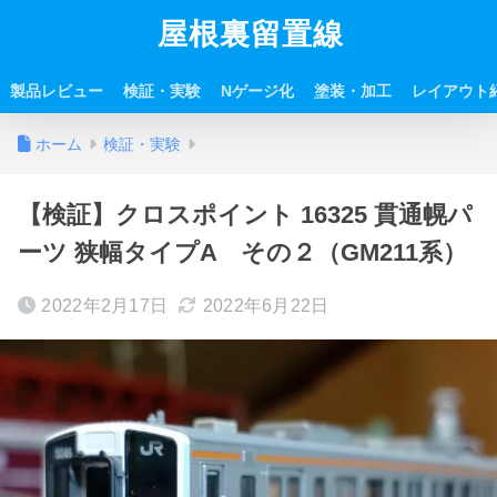
屋根裏留置線
製品レビュー
検証・実験
Nゲージ化
塗装・加工
レイアウト
ホーム
検証・実験
【検証】クロスポイント 16325 貫通幌パ
ーツ 狭幅タイプA その２（GM211系）
2022年2月17日
2022年6月22日