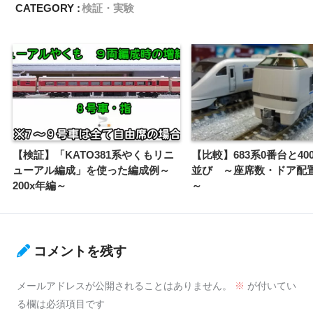
CATEGORY :
検証・実験
【検証】「KATO381系やくもリニ
【比較】683系0番台と40
ューアル編成」を使った編成例～
並び ～座席数・ドア配
200x年編～
～
コメントを残す
メールアドレスが公開されることはありません。
※
が付いてい
る欄は必須項目です