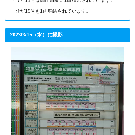
・ひだ11号は高山編成に1両増結されています。
・ひだ19号も1両増結されています。
2023/3/15（水）に撮影