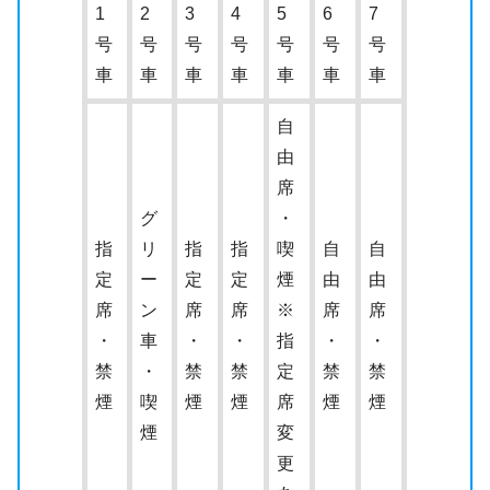
1
2
3
4
5
6
7
号
号
号
号
号
号
号
車
車
車
車
車
車
車
自
由
席
グ
・
指
リ
指
指
喫
自
自
定
ー
定
定
煙
由
由
席
ン
席
席
※
席
席
・
車
・
・
指
・
・
禁
・
禁
禁
定
禁
禁
煙
喫
煙
煙
席
煙
煙
煙
変
更