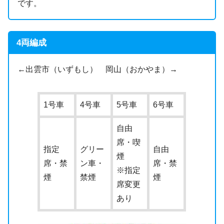
です。
4両編成
←出雲市（いずもし） 岡山（おかやま）→
1号車
4号車
5号車
6号車
自由
席・喫
指定
グリー
自由
煙
席・禁
ン車・
席・禁
※指定
煙
禁煙
煙
席変更
あり