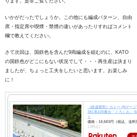
ります。是非ご覧ください。
いかがだったでしょうか。この他にも編成パターン、自由
席・指定席や喫煙・禁煙の違いがあったりすればコメント
欄で教えてください。
さて次回は、国鉄色を含んだ9両編成を組むのに、KATO
の国鉄色がどこにもない状況でして・・・再生産は決まり
ましたが、ちょっと工夫をしたいと思います。お楽しみ
に！
［鉄道模型］カトー (Nゲージ) 1
381系100番台「くろしお」 
ト
価格：18,683円（税込、送料
13時点)
楽