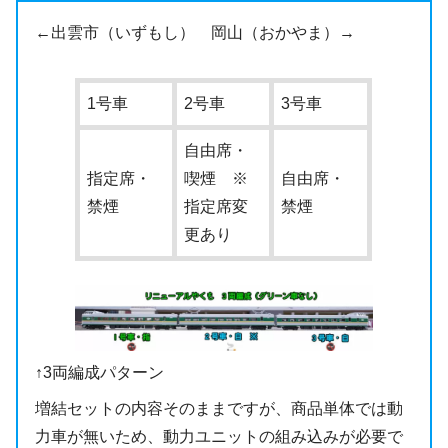
←出雲市（いずもし） 岡山（おかやま）→
1号車
2号車
3号車
自由席・
指定席・
喫煙 ※
自由席・
禁煙
指定席変
禁煙
更あり
↑3両編成パターン
増結セットの内容そのままですが、商品単体では動
力車が無いため、動力ユニットの組み込みが必要で