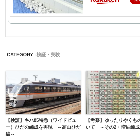
CATEGORY :
検証・実験
【検証】キハ85特急（ワイドビュ
【考察】ゆったりやくも
ー）ひだの編成を再現 ～高山ひだ
いて ～その2・増結編成
編～