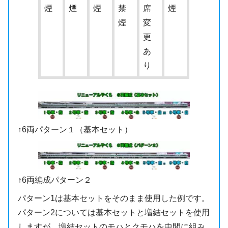
煙
煙
煙
禁
席
煙
煙
変
更
あ
り
↑6両パターン１（基本セット）
↑6両編成パターン２
パターン1は基本セットをそのまま使用した例です。
パターン2については基本セットと増結セットを使用
しますが、増結セットのモハとクモハを中間に組み