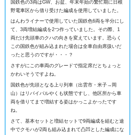
国鉄色の3両はGW、お盆、年末年始の繁忙期に日根
野電車区から借り受けた編成を使用していました。
はんわライナーで使用していた国鉄色6両を半分にし
て、3両増結編成を2つ作っていました。その際、1
両だけ先頭車のクハの向きを変えています。恐らく
この国鉄色が組み込まれた場合は全車自由席扱いだ
ったと思うのですが・・・？
さすがにこの車両のグレードで指定席だとちょっと
かわいそうですよね。
国鉄色が先頭となる上り列車（出雲市・米子→岡
山）はリバイバルやくも状態ですし、他区所から車
両を借りてまで増結する姿はかっこよかったです
ね。
さて、基本セットと増結セットで9両編成を組むと途
中でクモハが2両も組み込まれて凸凹とした編成にな