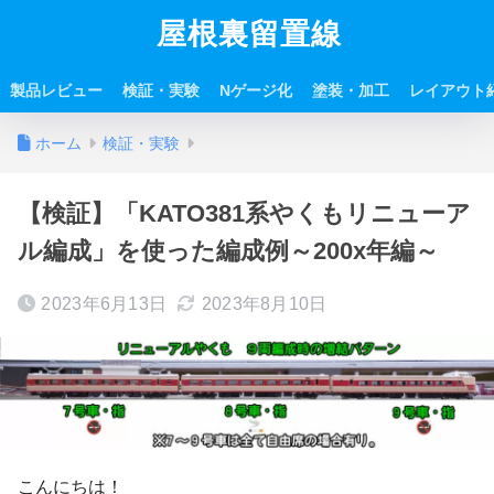
屋根裏留置線
製品レビュー
検証・実験
Nゲージ化
塗装・加工
レイアウト
ホーム
検証・実験
【検証】「KATO381系やくもリニューア
ル編成」を使った編成例～200x年編～
2023年6月13日
2023年8月10日
こんにちは！