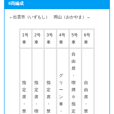
6両編成
←出雲市（いずもし） 岡山（おかやま）→
1号
2号
3号
4号
5号
6号
車
車
車
車
車
車
自
由
席
グ
・
指
指
指
リ
喫
自
定
定
定
ー
煙
由
席
席
席
ン
※
席
・
・
・
車
指
・
禁
喫
禁
・
定
禁