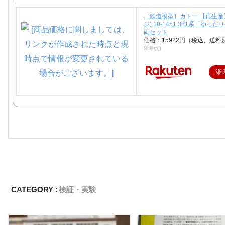
［鉄道模型］カトー 【再生産
ジ) 10-1451 381系「ゆった
両セット
価格：15922円（税込、送料
9時点)
楽
CATEGORY :
検証・実験