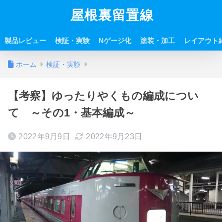
屋根裏留置線
製品レビュー
検証・実験
Nゲージ化
塗装・加工
レイアウト
ホーム
検証・実験
【考察】ゆったりやくもの編成につい
て ～その1・基本編成～
2022年9月9日
2022年9月23日