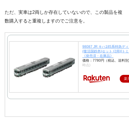
ただ、実車は2両しか存在していないので、この製品を複
数購入すると重複しますのでご注意を。
98087 JR キハ185系特急
(復活国鉄色)セット (2両)[ト
《発売済・在庫品》
価格：7780円（税込、送料別
時点)
楽