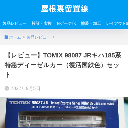
屋根裏留置線
製品レビュー
検証・実験
Nゲージ化
塗装・加工
レイアウト
ホーム
製品レビュー
【レビュー】TOMIX 98087 JRキハ185系
特急ディーゼルカー（復活国鉄色）セッ
ト
2022年9月5日