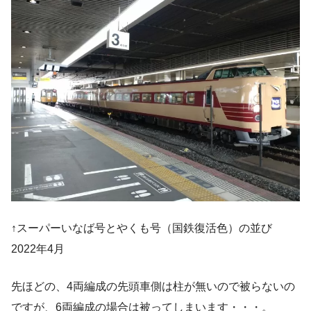
↑スーパーいなば号とやくも号（国鉄復活色）の並び
2022年4月
先ほどの、4両編成の先頭車側は柱が無いので被らないの
ですが、6両編成の場合は被ってしまいます・・・。