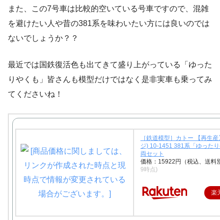
また、この7号車は比較的空いている号車ですので、混雑
を避けたい人や昔の381系を味わいたい方には良いのでは
ないでしょうか？？
最近では国鉄復活色も出てきて盛り上がっている「ゆった
りやくも」皆さんも模型だけではなく是非実車も乗ってみ
てくださいね！
［鉄道模型］カトー 【再生産
ジ) 10-1451 381系「ゆった
両セット
価格：15922円（税込、送料
9時点)
楽