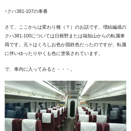
↑クハ381-107の車番
さて、ここからは変わり種（？）のお話です。増結編成の
クハ381-100については日根野または福知山からの転属車
両です。元々はくろしお色か国鉄色だったのですが、転属
に伴いゆったりやくも色に塗装されています。
で、車内に入ってみると・・・。